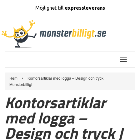
Möjlighet till
expressleverans
T
o
›
g
Hem
Kontorsartiklar med logga – Design och tryck |
Monsterbilligt
g
Kontorsartiklar
l
e
med logga –
n
a
Design och tryck |
v
i