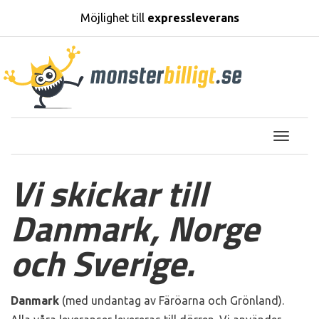
Möjlighet till
expressleverans
T
o
Vi skickar till
g
g
Danmark, Norge
l
e
och Sverige.
n
a
v
Danmark
(med undantag av Färöarna och Grönland).
i