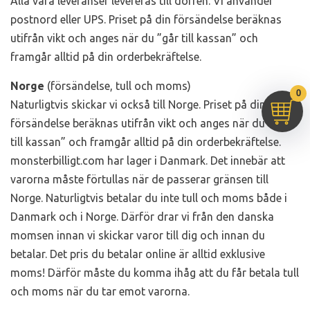
Alla våra leveranser levereras till dörren. Vi använder
g
postnord eller UPS. Priset på din försändelse beräknas
a
utifrån vikt och anges när du ”går till kassan” och
t
framgår alltid på din orderbekräftelse.
i
Norge
(försändelse, tull och moms)
o
0
Naturligtvis skickar vi också till Norge. Priset på din
n
försändelse beräknas utifrån vikt och anges när du ”går
till kassan” och framgår alltid på din orderbekräftelse.
monsterbilligt.com har lager i Danmark. Det innebär att
varorna måste förtullas när de passerar gränsen till
Norge. Naturligtvis betalar du inte tull och moms både i
Danmark och i Norge. Därför drar vi från den danska
momsen innan vi skickar varor till dig och innan du
betalar. Det pris du betalar online är alltid exklusive
moms! Därför måste du komma ihåg att du får betala tull
och moms när du tar emot varorna.