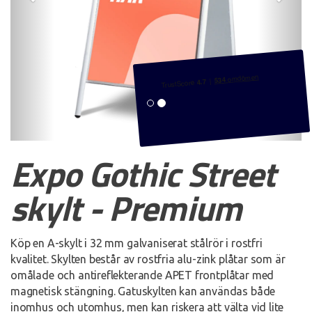
u
g
s
a
t
i
o
n
Expo Gothic Street
skylt - Premium
Köp en A-skylt i 32 mm galvaniserat stålrör i rostfri
kvalitet. Skylten består av rostfria alu-zink plåtar som är
omålade och antireflekterande APET frontplåtar med
magnetisk stängning. Gatuskylten kan användas både
inomhus och utomhus, men kan riskera att välta vid lite