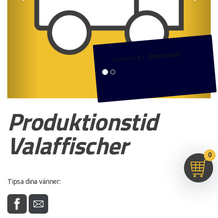
u
g
s
a
t
i
o
n
Produktionstid
Valaffischer
0
Tipsa dina vänner: