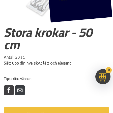
g
a
t
i
Stora krokar - 50
o
cm
n
Antal: 50 st.
Sätt upp din nya skylt lätt och elegant
0
Tipsa dina vänner: